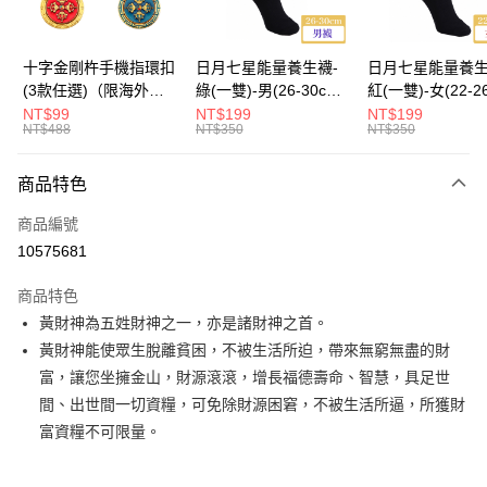
海外國際空運
查看運費
十字金剛杵手機指環扣
日月七星能量養生襪-
日月七星能量養生
(3款任選)（限海外直
綠(一雙)-男(26-30cm)-
紅(一雙)-女(22-2
購）Ring Holder
船型（限海外直購）
-船型 （限海外
NT$99
NT$199
NT$199
NT$488
NT$350
NT$350
Socks
Socks
商品特色
商品編號
10575681
商品特色
黃財神為五姓財神之一，亦是諸財神之首。
黃財神能使眾生脫離貧困，不被生活所迫，帶來無窮無盡的財
富，讓您坐擁金山，財源滾滾，增長福德壽命、智慧，具足世
間、出世間一切資糧，可免除財源困窘，不被生活所逼，所獲財
富資糧不可限量。