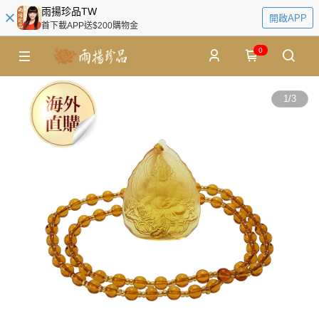
雨揚珍品TW
開啟APP
首下載APP送$200購物金
0
1
/
3