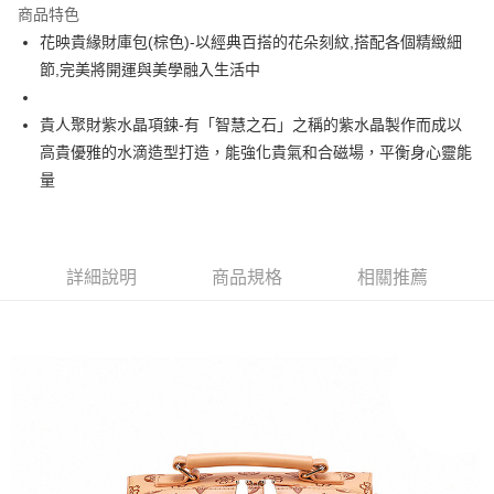
商品特色
街口支付
花映貴緣財庫包(棕色)-以經典百搭的花朵刻紋,搭配各個精緻細
節,完美將開運與美學融入生活中
悠遊付
Google Pay
貴人聚財紫水晶項鍊-有「智慧之石」之稱的紫水晶製作而成以
高貴優雅的水滴造型打造，能強化貴氣和合磁場，平衡身心靈能
全支付
量
大哥付你分期
相關說明
【大哥付你分期使用說明】
ATM付款
1.本服務由台灣大哥大提供，台灣大哥大用戶可立即使用無須另外申請。
詳細說明
商品規格
相關推薦
2.付款方式選擇「大哥付你分期」，訂單成立後會自動跳轉到大哥付的交易
貨到付款
流程，驗證手機門號後，選擇欲分期的期數、繳款截止日，確認付款後即完
成交易。
3.實際核准額度、可分期數及費用金額請依後續交易確認頁面所載為準。
運送方式
4.訂單成立30分鐘內，如未前往確認交易或遇審核未通過，訂單將自動取
消。如遇「轉專審核」未通過狀況，表示未達大哥付你分期系統評分，恕無
付款後全家取貨(訂單門檻$4000以下)
法說明評估內容。
每筆NT$120，滿NT$1,500(含以上)免運費
【繳款方式說明】
1.分期款項不併入電信帳單，「大哥付你分期」於每月結算日後寄送繳費提
付款後萊爾富取貨(訂單門檻$4000以下)
醒簡訊。
2.透過簡訊連結打開帳單後，可選擇「超商條碼／台灣大直營門市／銀行轉