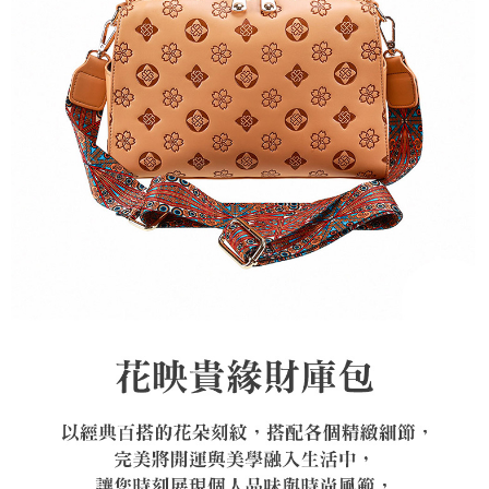
每筆NT$120，滿NT$1,500(含以上)免運費
帳／街口支付／iPASS MONEY」等通路繳費。
付款後7-11取貨(訂單門檻$4000以下)
【注意事項】
每筆NT$120，滿NT$1,500(含以上)免運費
1.本服務係由「台灣大哥大股份有限公司」（以下簡稱本公司）所提供，讓
用戶於交易時，得透過本服務購買商品或服務，並由商店將買賣／分期付款
買賣價金債權讓與本公司後，依約使用本公司帳單繳交帳款。
宅配
2.基於同意付款使用「大哥付你分期」之契約關係目的，商店將以您的個人
每筆NT$120，滿NT$1,500(含以上)免運費
資料（包含姓名、電話或地址）提供予台灣大哥大進項蒐集、處理及利用，
由本公司與您本人進行分期帳單所需資料之確認、核對及更正。
貨到付款
3.完整用戶服務條款，請詳閱以下連結：
https://oppay.tw/userRule
每筆NT$120，滿NT$1,800(含以上)免運費