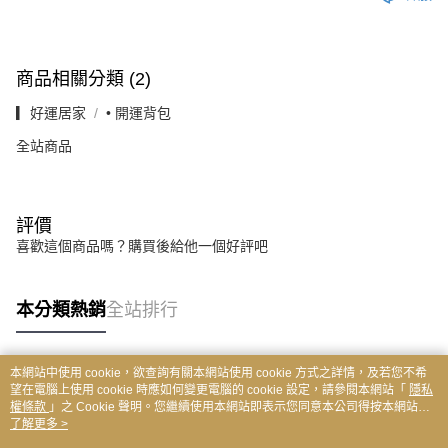
商品相關分類 (2)
▎好運居家
• 開運背包
全站商品
評價
喜歡這個商品嗎？購買後給他一個好評吧
本分類熱銷
全站排行
本網站中使用 cookie，欲查詢有關本網站使用 cookie 方式之詳情，及若您不希
熱門標籤
望在電腦上使用 cookie 時應如何變更電腦的 cookie 設定，請參閱本網站「
隱私
權條款
」之 Cookie 聲明。您繼續使用本網站即表示您同意本公司得按本網站使
用條款之 Cookie 聲明使用 cookie。
了解更多 >