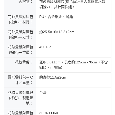
內容物：
花映貴緣財庫包(棕色)x1+貴人聚財紫水晶
項鍊x1，共計兩件組。
花映貴緣財庫包
PU、合金鍍金、滌綸
(棕色)－材質：
花映貴緣財庫包
約25.5×16×12.5±2cm
(棕色)－尺寸：
花映貴緣財庫包
450±5g
(棕色)－重量：
花紋背帶：
寬約3.8±1cm，長度約125cm~78cm（不含
釦頭，可調節）
圓形零錢包－尺
約直徑11.5±2cm
寸／重量：
花映貴緣財庫包
台灣
(棕色)－製造產
地：
花映貴緣財庫包
3E0400060