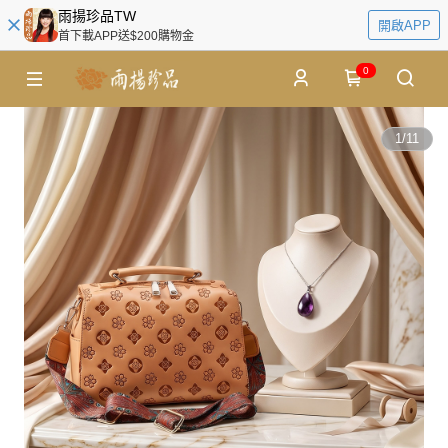
雨揚珍品TW
開啟APP
首下載APP送$200購物金
0
1
/
11