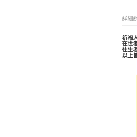
詳細
祈福
在世者
往生者
以上