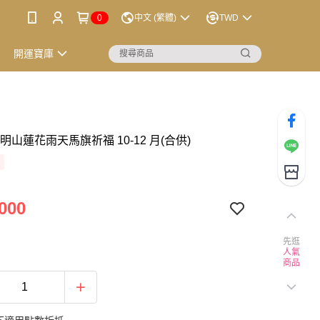
0
中文 (繁體)
TWD
開運寶庫
陽明山蓮花雨天馬旗祈福 10-12 月(合供)
000
先逛
人氣
商品