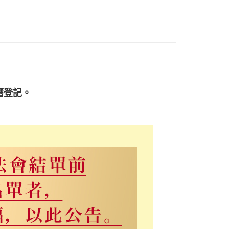
你分期使用說明】
由台灣大哥大提供，台灣大哥大用戶可立即使用無須另外申請。
式選擇「大哥付你分期」，訂單成立後會自動跳轉到大哥付的交易
證手機門號後，選擇欲分期的期數、繳款截止日，確認付款後即
。
准額度、可分期數及費用金額請依後續交易確認頁面所載為準。
立30分鐘內，如未前往確認交易或遇審核未通過，訂單將自動取
「轉專審核」未通過狀況，表示未達大哥付你分期系統評分，恕
20，滿NT$1,500(含以上)免運費
評估內容。
曆登記。
式說明】
品法會免運 (不寄送出貨明細)
項不併入電信帳單，「大哥付你分期」於每月結算日後寄送繳費提
訊連結打開帳單後，可選擇「超商條碼／台灣大直營門市／銀行轉
付／iPASS MONEY」等通路繳費。
項】
係由「台灣大哥大股份有限公司」（以下簡稱本公司）所提供，讓
易時，得透過本服務購買商品或服務，並由商店將買賣／分期付
金債權讓與本公司後，依約使用本公司帳單繳交帳款。
意付款使用「大哥付你分期」之契約關係目的，商店將以您的個人
含姓名、電話或地址）提供予台灣大哥大進項蒐集、處理及利
公司與您本人進行分期帳單所需資料之確認、核對及更正。
戶服務條款，請詳閱以下連結：
https://oppay.tw/userRule