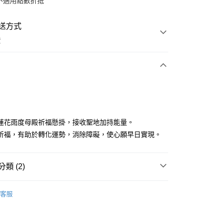
不適用點數折抵
送方式
費
次付款
蓮花雨度母殿祈福懸掛，接收聖地加持能量。
祈福，有助於轉化運勢，消除障礙，使心願早日實現。
類 (2)
y
會
丙午年祈福法會
客服
分期