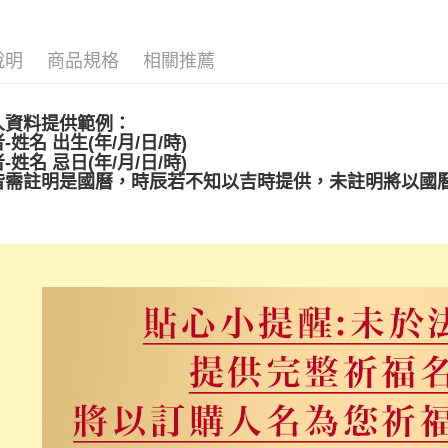
相關說明
【大哥付
ATM付款
1.本服務
說明
商品規格
相關推薦
2.付款方
流程，驗
完成交易
運送方式
3.實際核
人資料提供範例：
4.訂單成
宅配
-姓名 出生(年/月/日/時)
消。如遇
-姓名 忌日(年/月/日/時)
每筆NT$1
無法說明
皆需註明是國曆，時辰若不知以吉時提供，未註明將以國
【繳款方
台灣無結緣
1.分期款
醒簡訊。
免運費
2.透過簡
帳／街口支
【注意事
1.本服務
用戶於交
款買賣價
2.基於同
資料（包
用，由本
3.完整用