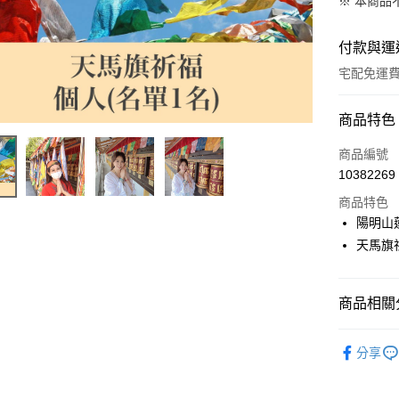
※ 本商品
付款與運
宅配免運
付款方式
商品特色
信用卡一
商品編號
10382269
LINE Pay
商品特色
Apple Pay
陽明山
天馬旗
街口支付
悠遊付
商品相關分
Google Pa
▎祈福法
全支付
分享
全站商品
大哥付你