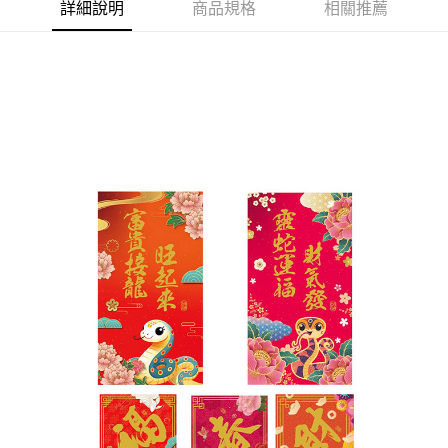
詳細說明
商品規格
相關推薦
付款後7-11取貨(訂單門檻$4000以下)
【注意事項】
每筆NT$120，滿NT$1,500(含以上)免運費
1.本服務係由「台灣大哥大股份有限公司」（以下簡稱本公司）所提供，讓
用戶於交易時，得透過本服務購買商品或服務，並由商店將買賣／分期付款
買賣價金債權讓與本公司後，依約使用本公司帳單繳交帳款。
宅配
2.基於同意付款使用「大哥付你分期」之契約關係目的，商店將以您的個人
每筆NT$120，滿NT$1,500(含以上)免運費
資料（包含姓名、電話或地址）提供予台灣大哥大進項蒐集、處理及利用，
由本公司與您本人進行分期帳單所需資料之確認、核對及更正。
貨到付款
3.完整用戶服務條款，請詳閱以下連結：
https://oppay.tw/userRule
每筆NT$120，滿NT$1,800(含以上)免運費