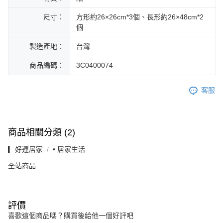
尺寸：
方形約26×26cm*3個、長形約26×48cm*2
個
製造產地：
台灣
商品編碼：
3C0400074
客服
商品相關分類 (2)
▎好運居家
• 居家生活
全站商品
評價
喜歡這個商品嗎？購買後給他一個好評吧