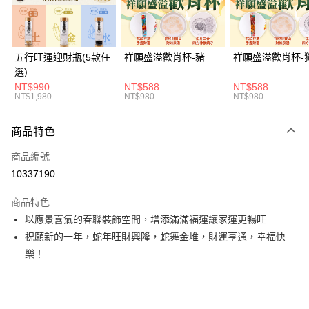
悠遊付
Google Pay
五行旺運迎財瓶(5款任
祥願盛溢歡肖杯-豬
祥願盛溢歡肖杯-
選)
全支付
NT$990
NT$588
NT$588
NT$1,980
NT$980
NT$980
大哥付你分期
相關說明
商品特色
【大哥付你分期使用說明】
ATM付款
1.本服務由台灣大哥大提供，台灣大哥大用戶可立即使用無須另外申請。
商品編號
2.付款方式選擇「大哥付你分期」，訂單成立後會自動跳轉到大哥付的交易
貨到付款
流程，驗證手機門號後，選擇欲分期的期數、繳款截止日，確認付款後即完
10337190
成交易。
3.實際核准額度、可分期數及費用金額請依後續交易確認頁面所載為準。
商品特色
運送方式
4.訂單成立30分鐘內，如未前往確認交易或遇審核未通過，訂單將自動取
以應景喜氣的春聯裝飾空間，增添滿滿福運讓家運更暢旺
消。如遇「轉專審核」未通過狀況，表示未達大哥付你分期系統評分，恕無
付款後全家取貨(訂單門檻$4000以下)
法說明評估內容。
祝願新的一年，蛇年旺財興隆，蛇舞金堆，財運亨通，幸福快
每筆NT$120，滿NT$1,500(含以上)免運費
【繳款方式說明】
樂！
1.分期款項不併入電信帳單，「大哥付你分期」於每月結算日後寄送繳費提
付款後萊爾富取貨(訂單門檻$4000以下)
醒簡訊。
2.透過簡訊連結打開帳單後，可選擇「超商條碼／台灣大直營門市／銀行轉
每筆NT$120，滿NT$1,500(含以上)免運費
帳／街口支付／iPASS MONEY」等通路繳費。