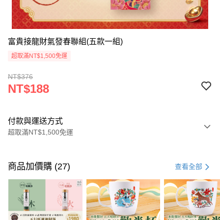
富貴接龍財氣發春聯組(五款一組)
超取滿NT$1,500免運
NT$376
NT$188
付款與運送方式
超取滿NT$1,500免運
付款方式
信用卡一次付款
商品加價購 (27)
查看全部
LINE Pay
Apple Pay
街口支付