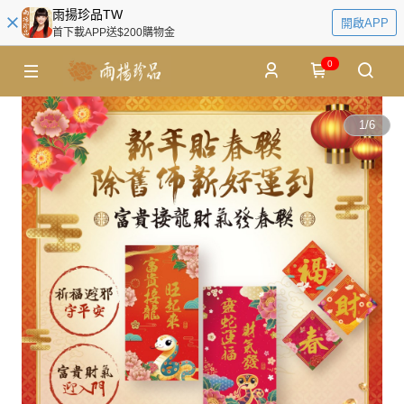
雨揚珍品TW
開啟APP
首下載APP送$200購物金
0
1
/
6