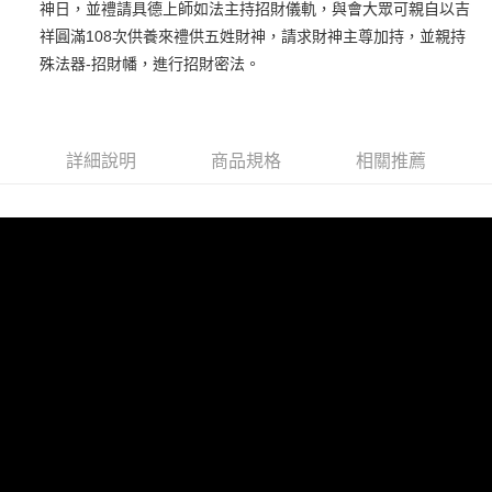
神日，並禮請具德上師如法主持招財儀軌，與會大眾可親自以吉
海外國際空運
查看運費
祥圓滿108次供養來禮供五姓財神，請求財神主尊加持，並親持
殊法器-招財幡，進行招財密法。
詳細說明
商品規格
相關推薦