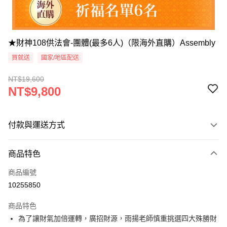
★財神108供法會-團體(最多6人)（限海外直購）Assembly
買就送
國家/地區配送
NT$19,600
NT$9,800
付款與運送方式
付款方式
商品特色
信用卡一次付款
商品編號
Apple Pay
10255850
Google Pay
商品特色
為了讓財氣加倍運轉，廣招財源，雨揚老師慎重挑選四大殊勝財
運送方式