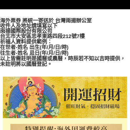
海外票券 將統一寄送於 台灣雨揚辦公室
收件人及地址請填寫以下
雨揚國際股份有限公司
台北市大安區忠孝東路四段212號7樓
祈福人資料提供範例：
在世者-姓名 出生(年/月/日/時)
往生者-姓名 忌日(年/月/日/時)
以上皆需註明是國曆或農曆，時辰若不知以吉時提供，
未註明將以國曆登記。