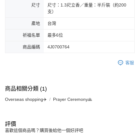
尺寸
尺寸：1.3尺立香／重量：半斤裝（約200
支）
產地
台灣
祈福名單
最多6位
商品編碼
4J0700764
客服
商品相關分類 (1)
Overseas shopping✈️
Prayer Ceremony🙏
評價
喜歡這個商品嗎？購買後給他一個好評吧