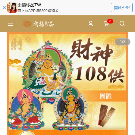
雨揚珍品TW
開啟APP
首下載APP送$200購物金
0
1
/
3