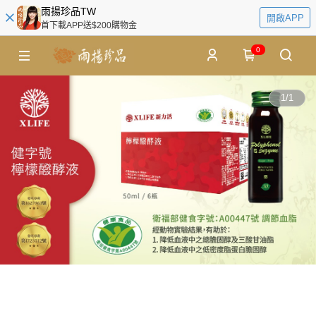
雨揚珍品TW
開啟APP
首下載APP送$200購物金
0
1
/
1