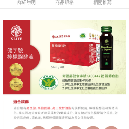
詳細說明
商品規格
相關推薦
付款後7-11取貨(訂單門檻$4000以下)
【注意事項】
每筆NT$120，滿NT$1,500(含以上)免運費
1.本服務係由「台灣大哥大股份有限公司」（以下簡稱本公司）所提供，讓
用戶於交易時，得透過本服務購買商品或服務，並由商店將買賣／分期付款
買賣價金債權讓與本公司後，依約使用本公司帳單繳交帳款。
宅配
2.基於同意付款使用「大哥付你分期」之契約關係目的，商店將以您的個人
每筆NT$120，滿NT$1,500(含以上)免運費
資料（包含姓名、電話或地址）提供予台灣大哥大進項蒐集、處理及利用，
由本公司與您本人進行分期帳單所需資料之確認、核對及更正。
貨到付款
3.完整用戶服務條款，請詳閱以下連結：
https://oppay.tw/userRule
每筆NT$120，滿NT$1,800(含以上)免運費