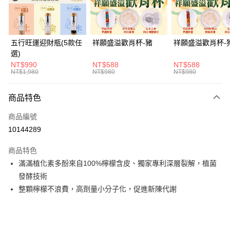
悠遊付
Google Pay
五行旺運迎財瓶(5款任
祥願盛溢歡肖杯-豬
祥願盛溢歡肖杯-
選)
全支付
NT$990
NT$588
NT$588
NT$1,980
NT$980
NT$980
大哥付你分期
相關說明
商品特色
【大哥付你分期使用說明】
ATM付款
1.本服務由台灣大哥大提供，台灣大哥大用戶可立即使用無須另外申請。
商品編號
2.付款方式選擇「大哥付你分期」，訂單成立後會自動跳轉到大哥付的交易
貨到付款
流程，驗證手機門號後，選擇欲分期的期數、繳款截止日，確認付款後即完
10144289
成交易。
3.實際核准額度、可分期數及費用金額請依後續交易確認頁面所載為準。
商品特色
運送方式
4.訂單成立30分鐘內，如未前往確認交易或遇審核未通過，訂單將自動取
滿滿植化素多酚來自100%檸檬含皮、獨家專利深層裂解，植菌
消。如遇「轉專審核」未通過狀況，表示未達大哥付你分期系統評分，恕無
付款後全家取貨(訂單門檻$4000以下)
法說明評估內容。
發酵技術
每筆NT$120，滿NT$1,500(含以上)免運費
【繳款方式說明】
整顆檸檬不浪費，高劑量小分子化，促進新陳代謝
1.分期款項不併入電信帳單，「大哥付你分期」於每月結算日後寄送繳費提
付款後萊爾富取貨(訂單門檻$4000以下)
醒簡訊。
2.透過簡訊連結打開帳單後，可選擇「超商條碼／台灣大直營門市／銀行轉
每筆NT$120，滿NT$1,500(含以上)免運費
帳／街口支付／iPASS MONEY」等通路繳費。