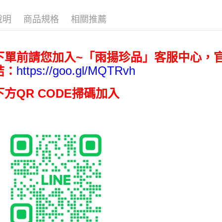
相關說明
🎯依需求
【大哥付
說明
商品規格
相關推薦
ATM付款
1.本服務
2.付款方
流程，驗
完成交易
運送方式
下單前請您加入~「雨揚珍品」客服中心，官
3.實際核
4.訂單成
https://goo.gl/MQTRvh
結：
宅配-廠商
消。如遇
免運費
無法說明
下方QR CODE掃碼加入
【繳款方
1.分期款
醒簡訊。
2.透過簡
帳／街口支
【注意事
1.本服務
用戶於交
款買賣價
2.基於同
資料（包
用，由本
3.完整用