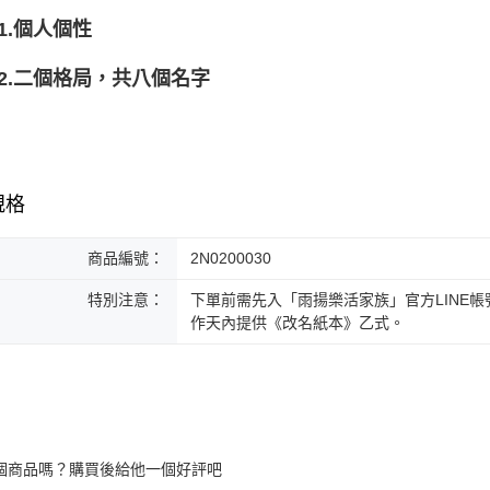
.個人個性
二個格局，共八個名字
規格
商品編號：
2N0200030
特別注意：
下單前需先入「雨揚樂活家族」官方LINE
作天內提供《改名紙本》乙式。
個商品嗎？購買後給他一個好評吧