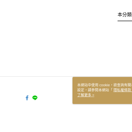
本分類
本網站中使用 cookie，欲查詢有關
設定，請參閱本網站「
隱私權條款
使用 cookie。
了解更多 >