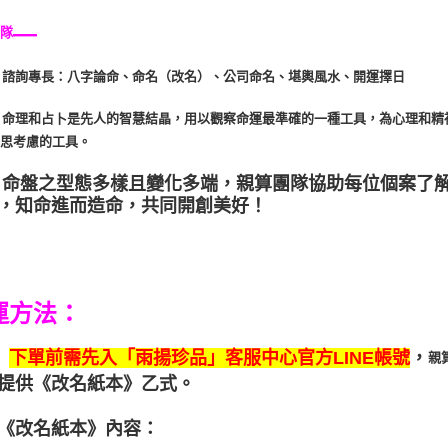
—
團隊
諮詢專長：八字論命、命名（改名）、公司命名、堪輿風水、開運擇日
命理和占卜是先人的智慧結晶，用以觀察命運最準確的一種工具，為心理和精
沉思考慮的工具。
命盤之型態多樣且變化多端，
親算團隊
協助每位個案了
，知命進而造命，共同開創美好！
運方法：
下單前需先入「雨揚珍品」客服中心官方LINE帳號
，
親
提供
《改名
》
乙式。
紙本
《
改名
》
內容：
紙本