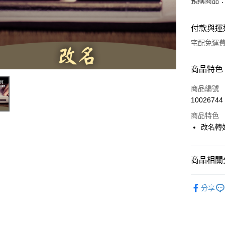
預購商品：
付款與運
宅配免運
付款方式
商品特色
信用卡一
商品編號
10026744
LINE Pay
商品特色
Apple Pay
改名轉
街口支付
商品相關分
悠遊付
▎好運居
Google Pa
分享
人氣商品
全支付
全站商品
大哥付你