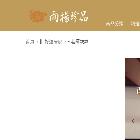
商品分類
精選
首頁
▎好運居家
• 老師親算