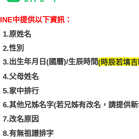
LINE中提供以下資訊：
.原姓名
性別
.
出生年月日(國曆)/生辰時間
.
(
時辰若填吉
.父母姓名
.家中排行
.其他兄姊名字(若兄姊有改名，請提供新
.改名原因
.
有無祖譜排字