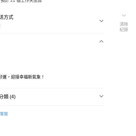
預計 21 個工作天出貨
送方式
清除
費
紀錄
次付款
好運，迎接幸福新氣象！
類 (4)
家
• 老師親算
y
客服
推薦
分期