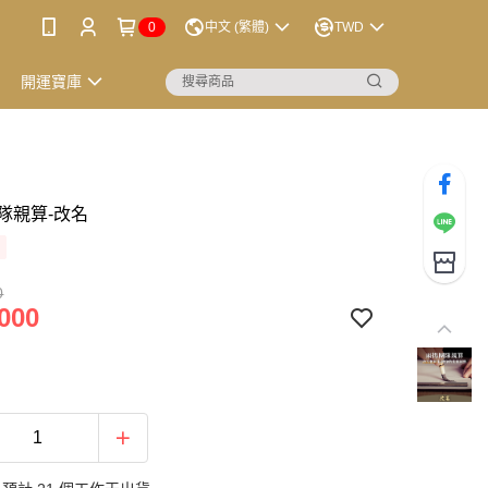
0
中文 (繁體)
TWD
開運寶庫
隊親算-改名
0
000