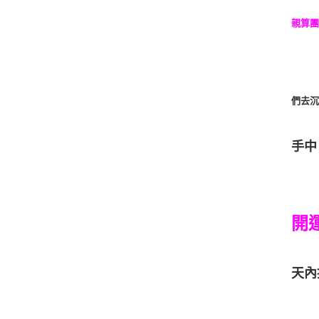
親算
們去
手中
開
天內