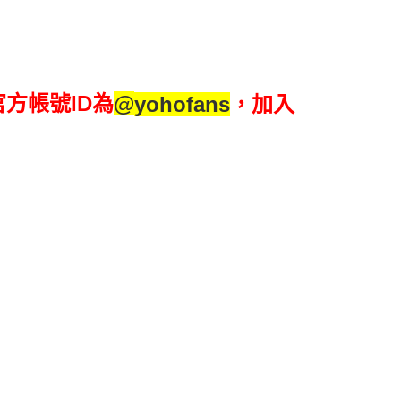
選好運
✨ 算命盤
你分期使用說明】
由台灣大哥大提供，台灣大哥大用戶可立即使用無須另外申請。
式選擇「大哥付你分期」，訂單成立後會自動跳轉到大哥付的交易
證手機門號後，選擇欲分期的期數、繳款截止日，確認付款後即
。
方帳號ID為
@
yohofans
，加入
准額度、可分期數及費用金額請依後續交易確認頁面所載為準。
立30分鐘內，如未前往確認交易或遇審核未通過，訂單將自動取
出貨
「轉專審核」未通過狀況，表示未達大哥付你分期系統評分，恕
評估內容。
式說明】
項不併入電信帳單，「大哥付你分期」於每月結算日後寄送繳費提
訊連結打開帳單後，可選擇「超商條碼／台灣大直營門市／銀行轉
付／iPASS MONEY」等通路繳費。
項】
係由「台灣大哥大股份有限公司」（以下簡稱本公司）所提供，讓
易時，得透過本服務購買商品或服務，並由商店將買賣／分期付
金債權讓與本公司後，依約使用本公司帳單繳交帳款。
意付款使用「大哥付你分期」之契約關係目的，商店將以您的個人
含姓名、電話或地址）提供予台灣大哥大進項蒐集、處理及利
公司與您本人進行分期帳單所需資料之確認、核對及更正。
戶服務條款，請詳閱以下連結：
https://oppay.tw/userRule