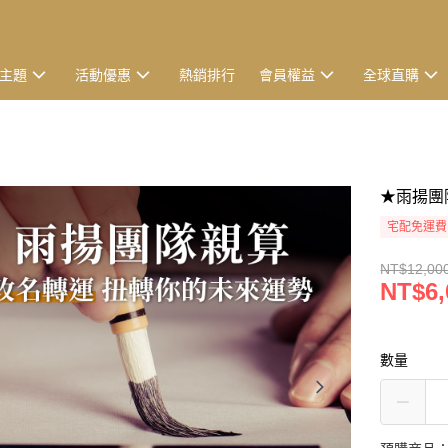
主題
活動優惠
熱銷排行
會員權益
全球直購
★雨揚團
宅配免運費
NT$12,00
NT$6,
數量