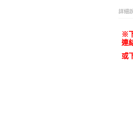
詳細
※
連
或